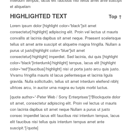
interdum tempus, lacus elit faucibus nisi tellus amet ante suscipit
et aliquelam
HIGHLIGHTED TEXT
Top ↑
Lorem ipsum dolor [highlight color=”black”]sit amet
consectetur[/highlight] adipiscing elit. Proin vel lectus ut mauris
convallis at lacinia dapibus sit amet neque. Praesent scelerisque
tellus sit amet ante suscipit et aliquetre magna fringilla. Nullam a
purus ut justo[highlight color=”blue”]sit amet
consectetur[/highlight] imperdiet. Sed lacinia, dui quis [highlight
color=”black”]interdumk[/highlight] tempus, lacus elit [highlight
color=”red”]faucibus[/highlight] nisi ut porta justo arcu quis justo.
Vivamu fringilla mauris id lacus pellentesque et lacinia ligula
gravida. Nulla sollicitudin, tellus sit amet interdum eleifend nibhj
ultrices arcu, in auctor urna magna eu turpis morbi luctus.
[quote author=”-Peter Web / Sony Enterprises”]”Blockquote dolor
sit amet, consectetur adipiscing elit. Proin vel lectus ut mauris
con lacinia dapibus sit amet neque Nullam a purus ut justo
consec imperdiet lacus elit faucibus nisi interdum tempus, lacus
elit faucibus nisi tellus quis interdum tempus amet ante
suscipit.”[/quote]