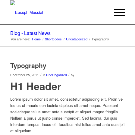
Blog - Latest News
You are here:
Home
/
Shortcodes
/
Uncategorized
/
Typography
Typography
/
/
December 25, 2011
in
Uncategorized
by
H1 Header
Lorem ipsum dolor sit amet, consectetur adipiscing elit. Proin vel
lectus ut mauris con lacinia dapibus sit amet neque. Praesent
scelerisque tellus amet ante suscipit et aliquet magna fringilla.
Nullam a purus ut justo conse imperdiet. Sed lacinia, dui quis
interdum tempus, lacus elit faucibus nisi tellus amet ante suscipit
et aliquelam